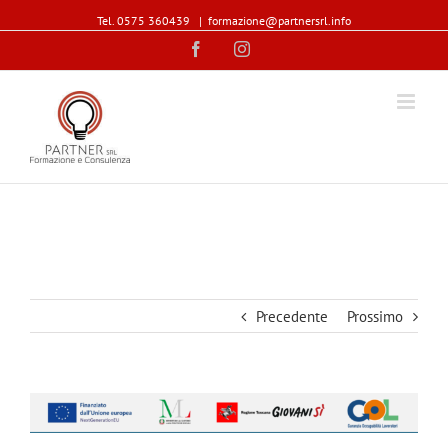
Tel. 0575 360439
|
formazione@partnersrl.info
Facebook
Instagram
Precedente
Prossimo