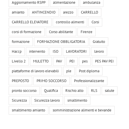
Aggiornamento RSPP
alimentazione
ambulanza
amianto
ANTINCENDIO
arezzo
CARRELLO
CARRELLO ELEVATORE
controllo alimenti
Corsi
corsi di formazione
Corso abilitante
Firenze
formazione
FORMAZIONE OBBLIGATORIA
Gratuito
Haccp
intervento
ISO
LAVORATORI
lavoro
Livello 2
MULETTO
PAV
PEI
pes
PES PAV PEI
piattaforme di lavoro elevabili
ple
Post diploma
PREPOSTO
PRIMO SOCCORSO
Professionalizzante
pronto soccorso
Qualifica
Rischio alto
RLS
salute
Sicurezza
Sicurezza lavoro
smaltimento
smaltimento amianto
somministrazione alimenti e bevande