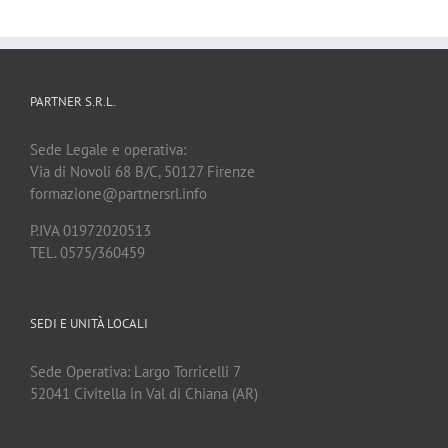
PARTNER S.R.L.
Sede Legale e operativa:
Via di Novoli 68 B/C, 50127 Firenze
formazione@partnersrl.info
P.IVA 01972020513
TEL. 0575/360459
SEDI E UNITÀ LOCALI
Sede Operativa: Largo Torricelli 7
52041 Civitella in Val di Chiana (AR)