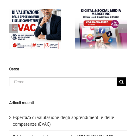
Esiti selezione del
Corso gratuito I.F.T.S. –
corso gratuito IFTS
GREEN DESIGNER
“INFLUENCER Tecniche
Stilista Ecofriendly per
e
di Digital & Social
una moda sostenibile e
)
Media Marketing”
Made in Italy
Cerca
Articoli recenti
Esperta/o di valutazione degli apprendimenti e delle
competenze (EVAC)