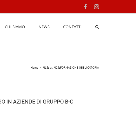
Facebook
Instagram
CHI SIAMO
NEWS
CONTATTI
Home
/
%1$s al %2$s
FORMAZIONE OBBLIGATORIA
 IN AZIENDE DI GRUPPO B-C