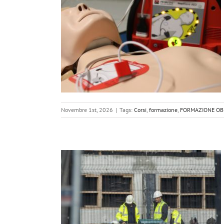
TI AL PRIMO
I GRUPPO B-C
Novembre 1st, 2026
|
Tags:
Corsi
,
formazione
,
FORMAZIONE OB
IA SICUREZZA
IO MEDIO