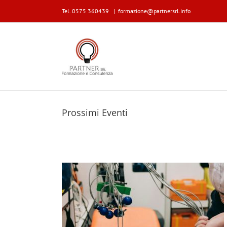
Tel. 0575 360439
|
formazione@partnersrl.info
Prossimi Eventi
TTI AL PRIMO