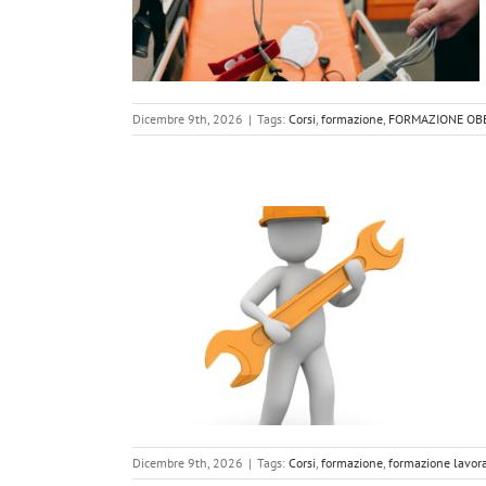
I GRUPPO B-C
Dicembre 9th, 2026
|
Tags:
Corsi
,
formazione
,
FORMAZIONE OBB
VORATORI
Dicembre 9th, 2026
|
Tags:
Corsi
,
formazione
,
formazione lavora