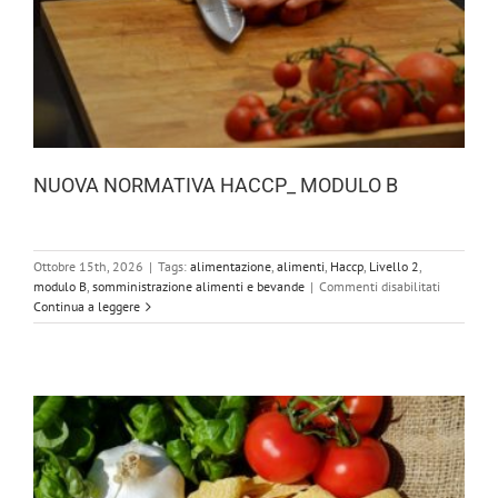
NUOVA NORMATIVA HACCP_ MODULO B
Ottobre 15th, 2026
|
Tags:
alimentazione
,
alimenti
,
Haccp
,
Livello 2
,
su
modulo B
,
somministrazione alimenti e bevande
|
Commenti disabilitati
NUOVA
Continua a leggere
NORMATI
HACCP_
MODULO
B