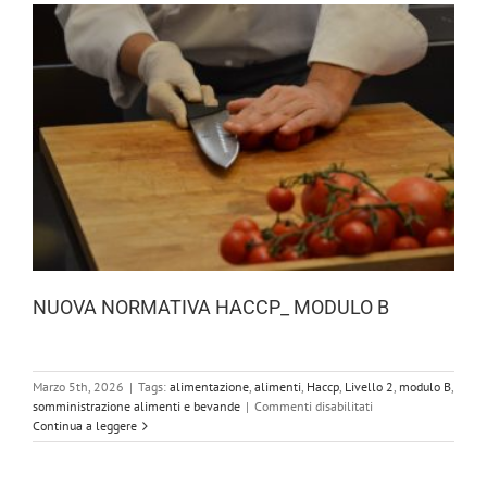
NUOVA NORMATIVA HACCP_ MODULO B
Marzo 5th, 2026
|
Tags:
alimentazione
,
alimenti
,
Haccp
,
Livello 2
,
modulo B
,
su
somministrazione alimenti e bevande
|
Commenti disabilitati
NUOVA
Continua a leggere
NORMATIVA
HACCP_
MODULO