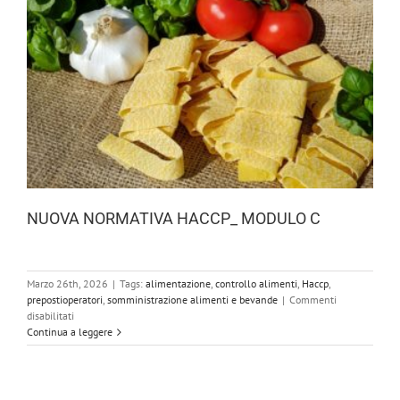
NUOVA NORMATIVA HACCP_ MODULO C
Marzo 26th, 2026
|
Tags:
alimentazione
,
controllo alimenti
,
Haccp
,
prepostioperatori
,
somministrazione alimenti e bevande
|
Commenti
su
disabilitati
NUOVA
Continua a leggere
NORMATIVA
HACCP_
MODULO
C