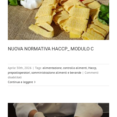
NUOVA NORMATIVA HACCP_ MODULO C
Aprile 30th, 2026
|
Tags:
alimentazione
,
controllo alimenti
,
Haccp
,
prepostioperatori
,
somministrazione alimenti e bevande
|
Commenti
su
disabilitati
NUOVA
Continua a leggere
NORMATIVA
HACCP_
MODULO
C