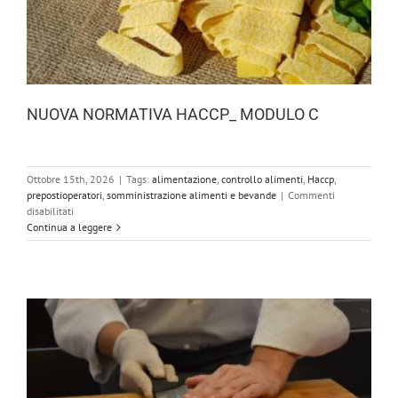
NUOVA NORMATIVA HACCP_ MODULO C
Ottobre 15th, 2026
|
Tags:
alimentazione
,
controllo alimenti
,
Haccp
,
prepostioperatori
,
somministrazione alimenti e bevande
|
Commenti
su
disabilitati
NUOVA
Continua a leggere
NORMATIVA
HACCP_
MODULO
C