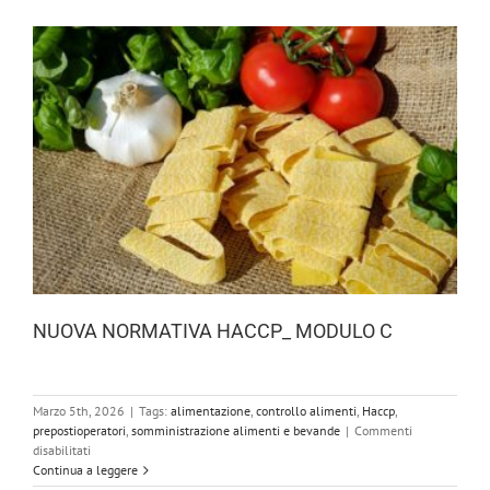
B
NUOVA NORMATIVA HACCP_ MODULO C
Marzo 5th, 2026
|
Tags:
alimentazione
,
controllo alimenti
,
Haccp
,
prepostioperatori
,
somministrazione alimenti e bevande
|
Commenti
su
disabilitati
NUOVA
Continua a leggere
NORMATIVA