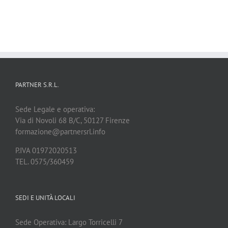
HACCP_
MODULO
C
PARTNER S.R.L.
Sede Legale e operativa:
Via di Novoli 68 B/C, 50127 Firenze
formazione@partnersrl.info
P.IVA 01972020513
TEL. 0575/360459
SEDI E UNITÀ LOCALI
Sede Operativa: Largo Torricelli 7