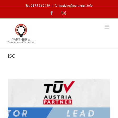
Tel. 0575 360439
|
formazione@partnersrl.info
Facebook
Instagram
ISO