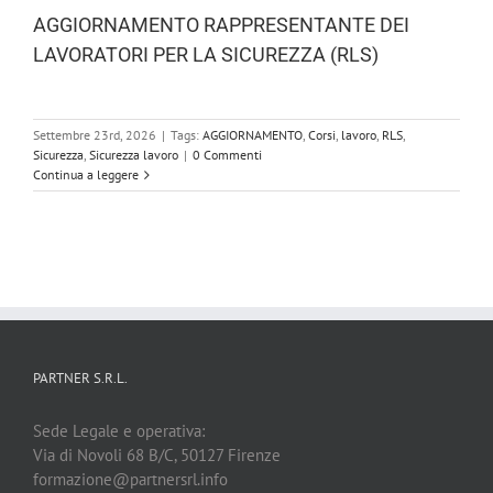
AGGIORNAMENTO RAPPRESENTANTE DEI
LAVORATORI PER LA SICUREZZA (RLS)
Settembre 23rd, 2026
|
Tags:
AGGIORNAMENTO
,
Corsi
,
lavoro
,
RLS
,
Sicurezza
,
Sicurezza lavoro
|
0 Commenti
Continua a leggere
PARTNER S.R.L.
Sede Legale e operativa:
Via di Novoli 68 B/C, 50127 Firenze
formazione@partnersrl.info