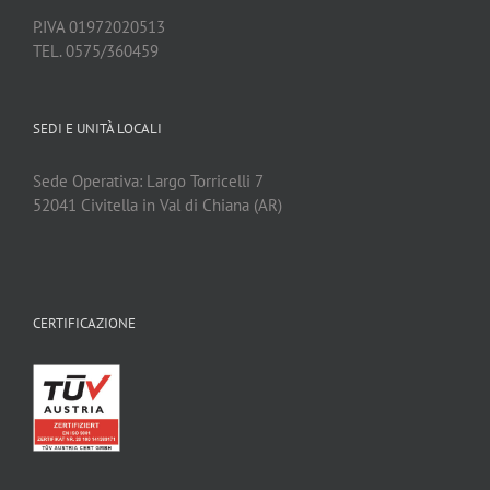
P.IVA 01972020513
TEL. 0575/360459
SEDI E UNITÀ LOCALI
Sede Operativa: Largo Torricelli 7
52041 Civitella in Val di Chiana (AR)
CERTIFICAZIONE