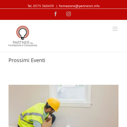
Tel. 0575 360439
|
formazione@partnersrl.info
Facebook
Instagram
Prossimi Eventi