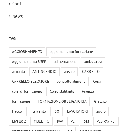
Corsi
News
TAG
AGGIORNAMENTO
aggiornamento formazione
Aggiornamento RSPP
alimentazione
ambulanza
amianto
ANTINCENDIO
arezzo
CARRELLO
CARRELLO ELEVATORE
controllo alimenti
Corsi
corsi di formazione
Corso abilitante
Firenze
formazione
FORMAZIONE OBBLIGATORIA
Gratuito
Haccp
intervento
ISO
LAVORATORI
lavoro
Livello 2
MULETTO
PAV
PEI
pes
PES PAV PEI