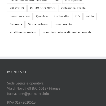
piattaforme di lavoro elevabili
ple
Post diploma
PREPOSTO
PRIMO SOCCORSO
Professionalizzante
pronto soccorso
Qualifica
Rischio alto
RLS
salute
Sicurezza
Sicurezza lavoro
smaltimento
smaltimento amianto
somministrazione alimenti e bevande
PARTNER S.R.L.
Sede Legale e operativa:
Via di Novoli 68 B/C, 50127 Firenze
formazione@partnersrl.info
P.IVA 01972020513