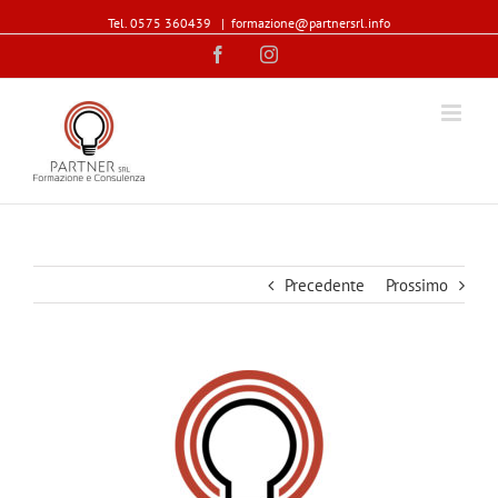
Tel. 0575 360439
|
formazione@partnersrl.info
Facebook
Instagram
Precedente
Prossimo