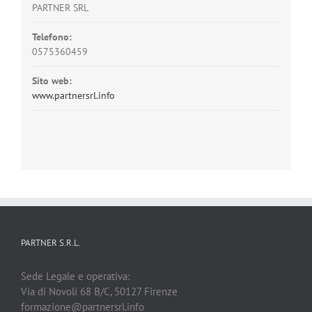
PARTNER SRL
Telefono:
0575360459
Sito web:
www.partnersrl.info
PARTNER S.R.L.
Sede Legale e operativa:
Via di Novoli 68 B/C, 50127 Firenze
formazione@partnersrl.info