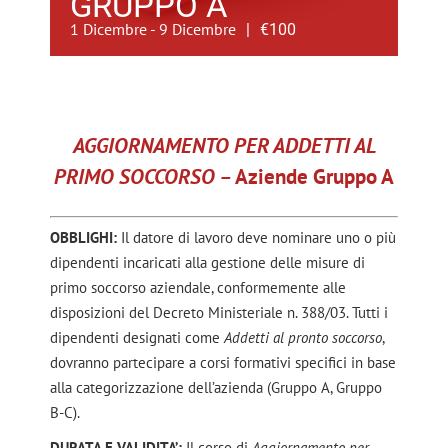
GRUPPO A
1 Dicembre
-
9 Dicembre
|
€100
AGGIORNAMENTO PER ADDETTI AL
PRIMO SOCCORSO –
Aziende Gruppo A
OBBLIGHI:
Il datore di lavoro deve nominare uno o più
dipendenti incaricati alla gestione delle misure di
primo soccorso aziendale, conformemente alle
disposizioni del Decreto Ministeriale n. 388/03. Tutti i
dipendenti designati come
Addetti al pronto soccorso
,
dovranno partecipare a corsi formativi specifici in base
alla categorizzazione dell’azienda (Gruppo A, Gruppo
B-C).
DURATA E VALIDITA’:
Il corso di
Aggiornamento per