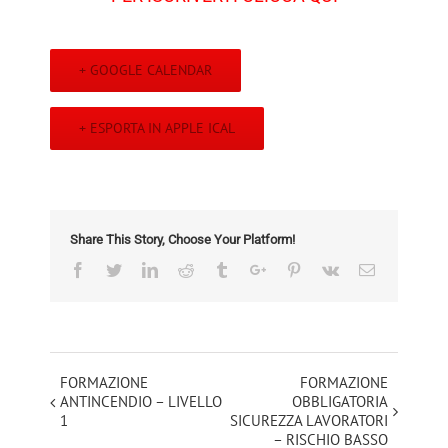
+ GOOGLE CALENDAR
+ ESPORTA IN APPLE ICAL
Share This Story, Choose Your Platform!
Facebook
Twitter
Linkedin
Reddit
Tumblr
Google+
Pinterest
Vk
Email
Evento
FORMAZIONE
FORMAZIONE
ANTINCENDIO – LIVELLO
OBBLIGATORIA
Navigation
1
SICUREZZA LAVORATORI
– RISCHIO BASSO