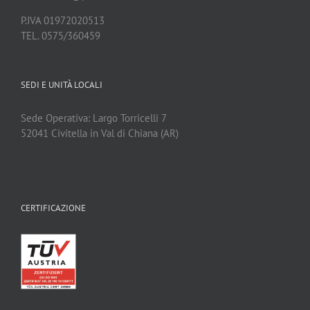
P.IVA 01972020513
TEL. 0575/360459
SEDI E UNITÀ LOCALI
Sede Operativa: Largo Torricelli 7
52041 Civitella in Val di Chiana (AR)
CERTIFICAZIONE