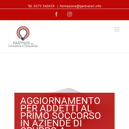
Tel. 0575 360439
|
formazione@partnersrl.info
Facebook
Instagram
AGGIORNAMENTO
PER ADDETTI AL
PRIMO SOCCORSO
IN AZIENDE DI