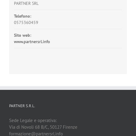
PARTNER SRL
Telefono:
0575360459
Sito web:
www.partnersrl.info
PARTNER S.R.L.
Sede Legale e operativa:
Via di Novoli 68 B/C, 50127 Firenze
formazione@partnersrl.info