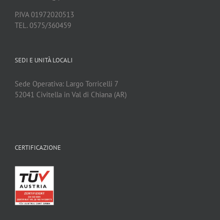
P.IVA 01972020513
TEL. 0575/360459
SEDI E UNITÀ LOCALI
Sede Operativa: Largo Torricelli 7
52041 Civitella in Val di Chiana (AR)
CERTIFICAZIONE