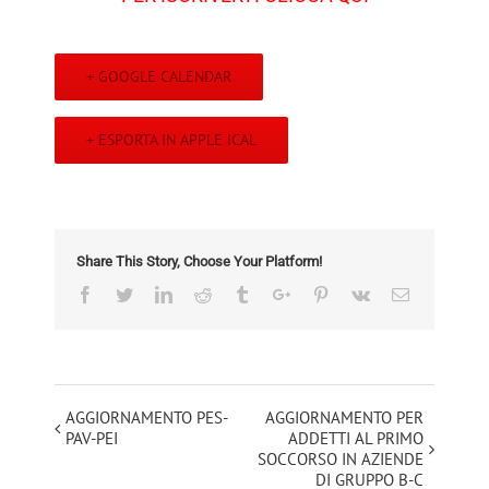
+ GOOGLE CALENDAR
+ ESPORTA IN APPLE ICAL
Share This Story, Choose Your Platform!
Facebook
Twitter
Linkedin
Reddit
Tumblr
Google+
Pinterest
Vk
Email
Evento
AGGIORNAMENTO PES-
AGGIORNAMENTO PER
PAV-PEI
ADDETTI AL PRIMO
Navigation
SOCCORSO IN AZIENDE
DI GRUPPO B-C