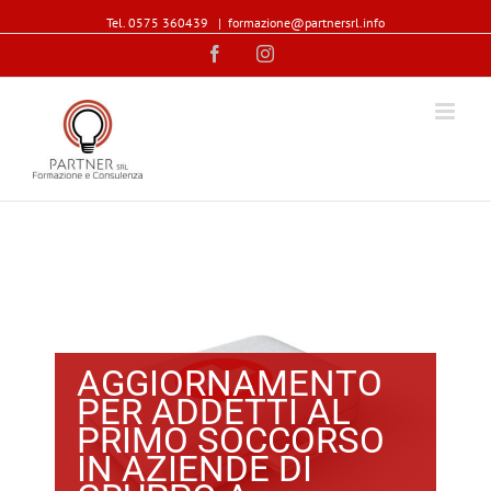
Tel. 0575 360439
|
formazione@partnersrl.info
Facebook
Instagram
AGGIORNAMENTO
PER ADDETTI AL
PRIMO SOCCORSO
IN AZIENDE DI