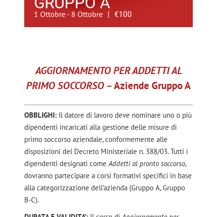
GRUPPO A
1 Ottobre
-
8 Ottobre
|
€100
AGGIORNAMENTO PER ADDETTI AL
PRIMO SOCCORSO –
Aziende Gruppo A
OBBLIGHI:
Il datore di lavoro deve nominare uno o più
dipendenti incaricati alla gestione delle misure di
primo soccorso aziendale, conformemente alle
disposizioni del Decreto Ministeriale n. 388/03. Tutti i
dipendenti designati come
Addetti al pronto soccorso
,
dovranno partecipare a corsi formativi specifici in base
alla categorizzazione dell’azienda (Gruppo A, Gruppo
B-C).
DURATA E VALIDITA’:
Il corso di
Aggiornamento per