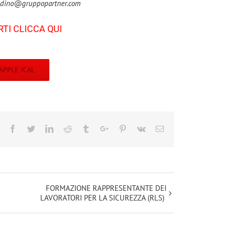
ndino@gruppopartner.com
RTI CLICCA QUI
APPLE ICAL
Facebook
Twitter
Linkedin
Reddit
Tumblr
Google+
Pinterest
Vk
Email
FORMAZIONE RAPPRESENTANTE DEI
LAVORATORI PER LA SICUREZZA (RLS)