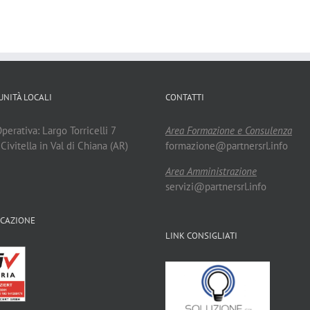
UNITÀ LOCALI
CONTATTI
erativa: Largo Torricelli 7
Area Formazione e Consulenza
ivitella in Val di Chiana (AR)
formazione@partnersrl.info
Area Amministrazione
servizi@partnersrl.info
ICAZIONE
LINK CONSIGLIATI