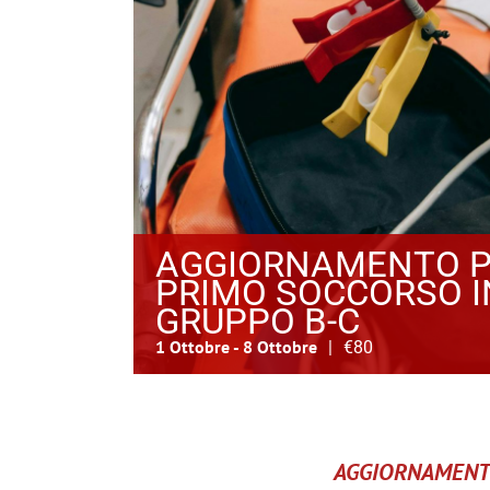
AGGIORNAMENTO P
PRIMO SOCCORSO IN
GRUPPO B-C
1 Ottobre
-
8 Ottobre
|
€80
AGGIORNAMENTO