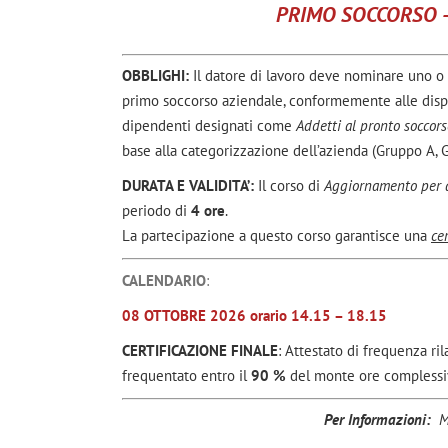
PRIMO SOCCORSO 
OBBLIGHI:
Il datore di lavoro deve nominare uno o p
primo soccorso aziendale, conformemente alle dispos
dipendenti designati come
Addetti al pronto soccors
base alla categorizzazione dell’azienda (Gruppo A, 
DURATA E VALIDITA’:
Il corso di
Aggiornamento per a
periodo di
4 ore
.
La partecipazione a questo corso garantisce una
ce
CALENDARIO
:
08 OTTOBRE 2026 orario 14.15 – 18.15
CERTIFICAZIONE FINALE
: Attestato di frequenza ri
frequentato entro il
90 %
del monte ore complessivo
Per Informazioni:
M