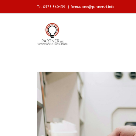
Tel. 0575 360439
|
formazione@partnersrl.info