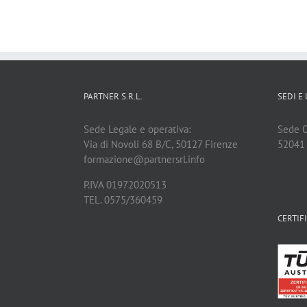
PARTNER S.R.L.
SEDI E 
Sede Legale e operativa:
Sede Op
Via di Novoli 68 B/C, 50127 Firenze
52041 C
formazione@partnersrl.info
P.IVA 01972020513
TEL. 0575/360459
CERTIF