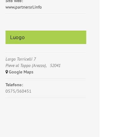
Sito web:
www.partnersrl.info
Luogo
Largo Torricelli 7
Pieve al Toppo (Arezzo)
,
52041
+ Google Maps
Telefono:
0575/360451