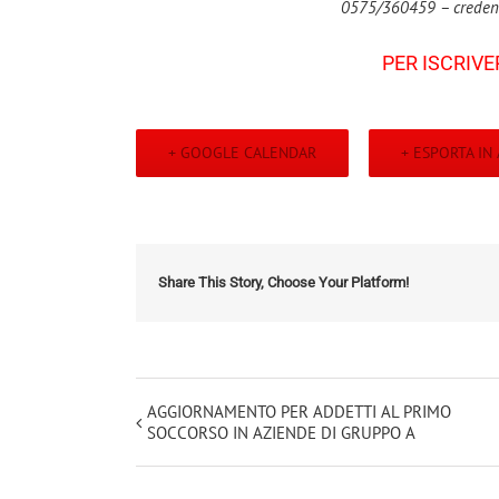
0575/360459 – crede
PER ISCRIVE
+ GOOGLE CALENDAR
+ ESPORTA IN 
Share This Story, Choose Your Platform!
Evento
AGGIORNAMENTO PER ADDETTI AL PRIMO
SOCCORSO IN AZIENDE DI GRUPPO A
Navigation