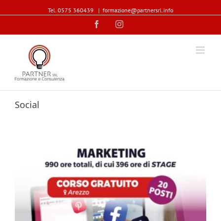
Tel. 0575 360439
|
formazione@partnersrl.info
Facebook
Instagram
Social