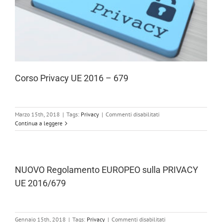
Corso Privacy UE 2016 – 679
su
Marzo 15th, 2018
|
Tags:
Privacy
|
Commenti disabilitati
Corso
Continua a leggere
Privacy
UE
2016
–
679
NUOVO Regolamento EUROPEO sulla PRIVACY
UE 2016/679
su
Gennaio 15th, 2018
|
Tags:
Privacy
|
Commenti disabilitati