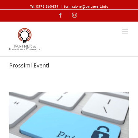
Tel. 0575 360439
|
formazione@partnersrl.info
Facebook
Instagram
Prossimi Eventi