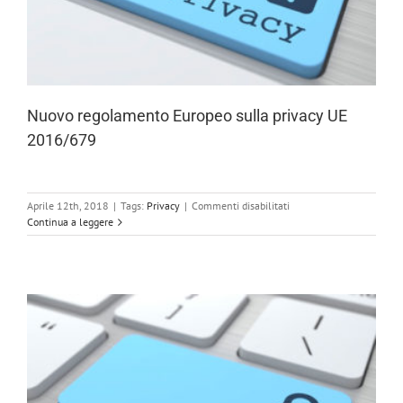
Nuovo regolamento Europeo sulla privacy UE
2016/679
su
Aprile 12th, 2018
|
Tags:
Privacy
|
Commenti disabilitati
Nuovo
Continua a leggere
regolamento
Europeo
sulla
privacy
UE
2016/679