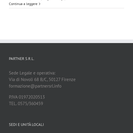
NUOVO
Continua a leggere
Regolamento
EUROPEO
sulla
PRIVACY
UE
2016/679
PARTNER S.R.L.
Sede Legale e operativa:
Via di Novoli 68 B/C, 50127 Firenze
formazione@partnersrl.info
P.IVA 01972020513
TEL. 0575/360459
SEDI E UNITÀ LOCALI