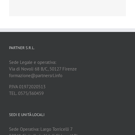
PARTNER S.R.L.
Sede Legale e operativa:
Via di Novoli 68 B/C, 50127 Firenze
formazione@partnersrl.info
P.IVA 01972020513
TEL. 0575/360459
SEDI E UNITÀ LOCALI
Sede Operativa: Largo Torricelli 7