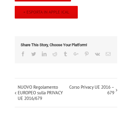
+ ESPORTA IN APPLE ICAL
Share This Story, Choose Your Platform!
Facebook
Twitter
Linkedin
Reddit
Tumblr
Google+
Pinterest
Vk
Email
Evento
NUOVO Regolamento
Corso Privacy UE 2016 –
EUROPEO sulla PRIVACY
679
Navigation
UE 2016/679