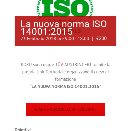
La nuova norma ISO
14001:2015
23 Febbraio 2018 ore 9:00
-
18:00
|
€200
KORU soc. coop. e TÜ
V
AUSTRIA CERT tramite la
propria Unit Territoriale organizzano il corso di
formazione
“
LA NUOVA NORMA ISO 14001:2015
”
SCARICA IL MODULO DI ISCRIZIONE
Obiettivi