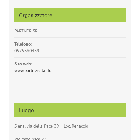
Organizzatore
PARTNER SRL
Telefono:
0575360459
Sito web:
www.partnersrl.info
Luogo
Siena, via della Pace 39 – Loc. Renaccio
Via della pace 39