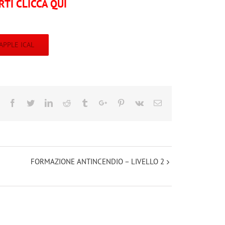
RTI CLICCA QUI
APPLE ICAL
Facebook
Twitter
Linkedin
Reddit
Tumblr
Google+
Pinterest
Vk
Email
FORMAZIONE ANTINCENDIO – LIVELLO 2