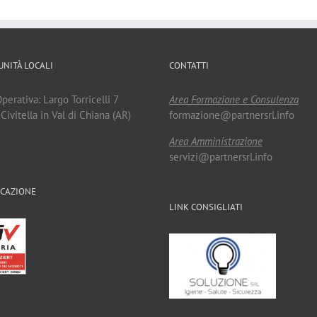
UNITÀ LOCALI
CONTATTI
erativa: Largo Torricelli 7
Area Formazione e Consulenza
ivitella in Val di Chiana (AR)
formazione@partnersrl.info
Area Amministrazione
servizi@partnersrl.info
ICAZIONE
LINK CONSIGLIATI