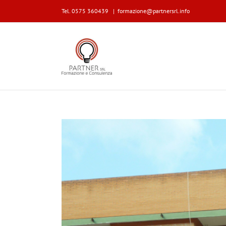
Tel. 0575 360439
|
formazione@partnersrl.info