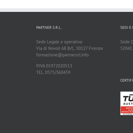
PARTNER S.R.L.
SEDI E 
Sede Legale e operativa:
Sede Op
Via di Novoli 68 B/C, 50127 Firenze
52041 C
formazione@partnersrl.info
P.IVA 01972020513
TEL. 0575/360459
CERTIF