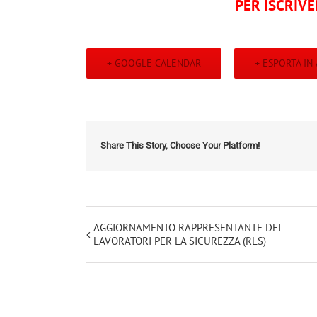
PER ISCRIVE
+ GOOGLE CALENDAR
+ ESPORTA IN 
Share This Story, Choose Your Platform!
Evento
AGGIORNAMENTO RAPPRESENTANTE DEI
LAVORATORI PER LA SICUREZZA (RLS)
Navigation