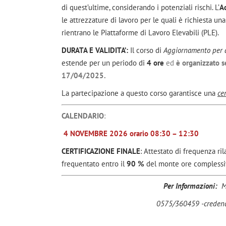
di quest’ultime, considerando i potenziali rischi. L’
A
le attrezzature di lavoro per le quali è richiesta un
rientrano le Piattaforme di Lavoro Elevabili (PLE).
DURATA E VALIDITA’:
Il corso di
Aggiornamento per ad
estende per un periodo di
4 ore
ed
è organizzato s
17/04/2025.
La partecipazione a questo corso garantisce una
ce
CALENDARIO
:
4 NOVEMBRE 2026 orario 08:30 – 12:30
CERTIFICAZIONE FINALE
: Attestato di frequenza ri
frequentato entro il
90 %
del monte ore complessivo
Per Informazioni:
M
0575/360459 -creden