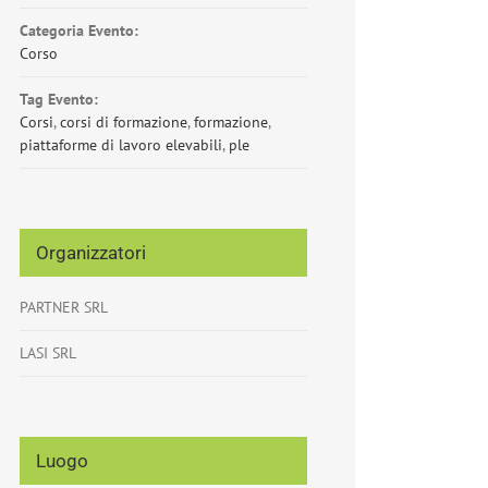
Categoria Evento:
Corso
Tag Evento:
Corsi
,
corsi di formazione
,
formazione
,
piattaforme di lavoro elevabili
,
ple
Organizzatori
PARTNER SRL
LASI SRL
Luogo