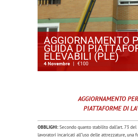
AGGIORNAMENTO P
GUIDA DI PIATTAFO
ELEVABILI (PLE)
4 Novembre
|
€100
AGGIORNAMENTO PER 
PIATTAFORME DI LA
OBBLIGHI:
Secondo quanto stabilito dall’art. 73 del D
lavoratori incaricati all”uso delle attrezzature, una