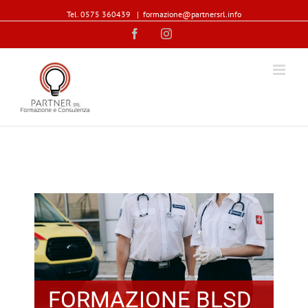
Tel. 0575 360439
|
formazione@partnersrl.info
Facebook
Instagram
FORMAZIONE BLSD