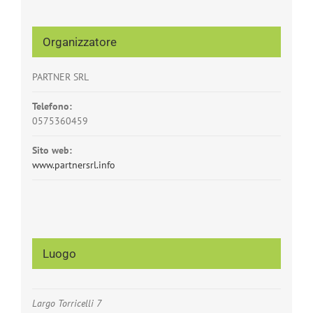
Organizzatore
PARTNER SRL
Telefono:
0575360459
Sito web:
www.partnersrl.info
Luogo
Largo Torricelli 7