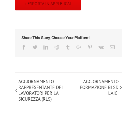
+ ESPORTA IN APPLE ICAL
Share This Story, Choose Your Platform!
Facebook
Twitter
Linkedin
Reddit
Tumblr
Google+
Pinterest
Vk
Email
Evento
AGGIORNAMENTO
AGGIORNAMENTO
RAPPRESENTANTE DEI
FORMAZIONE BLSD
Navigation
LAVORATORI PER LA
LAICI
SICUREZZA (RLS)