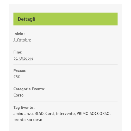
Dettagli
Inizio:
1 Ottobre
Fine:
31 Ottobre
Prezzo:
€50
Categoria Evento:
Corso
Tag Evento:
ambulanza
,
BLSD
,
Corsi
,
intervento
,
PRIMO SOCCORSO
,
pronto soccorso