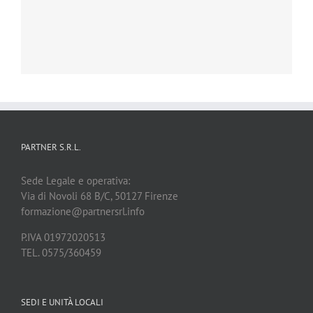
PARTNER S.R.L.
Sede Legale e operativa:
Via di Novoli 68 B/C, 50127 Firenze
formazione@partnersrl.info
P.IVA 01972020513
TEL. 0575/360459
SEDI E UNITÀ LOCALI